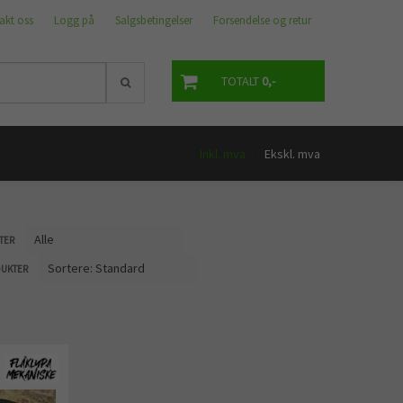
akt oss
Logg på
Salgsbetingelser
Forsendelse og retur
TOTALT
0,-
Inkl. mva
/
Ekskl. mva
TER
DUKTER