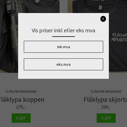
X
Vis priser inkl eller eks mva
Ink.mva
eks.mva
FLÅKLYPA MEKANISKE
FLÅKLYPA MEKANISKE
Flåklypa koppen
Flåklypa skjort
279,-
299,-
KJØP
KJØP