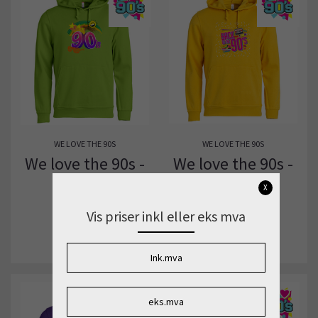
WE LOVE THE 90S
WE LOVE THE 90S
We love the 90s -
We love the 90s -
Grønn
Gul
X
599,-
599,-
Vis priser inkl eller eks mva
KJØP
KJØP
Ink.mva
eks.mva