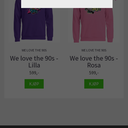
WE LOVE THE 90S
WE LOVE THE 90S
We love the 90s -
We love the 90s -
Lilla
Rosa
599,-
599,-
KJØP
KJØP