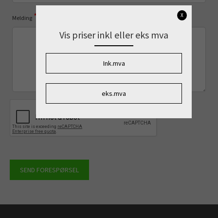
*
X
Melding
Vis priser inkl eller eks mva
Ink.mva
eks.mva