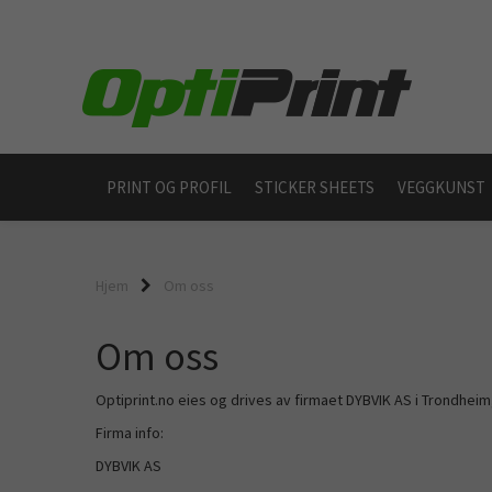
PRINT OG PROFIL
STICKER SHEETS
VEGGKUNST
Hjem
Om oss
Om oss
Optiprint.no eies og drives av firmaet DYBVIK AS i Trondheim
Firma info:
DYBVIK AS