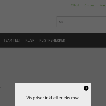
Tilbud
Om oss
Kont
TEAM TELT
KLÆR
KLISTREMERKER
,
X
Vis priser inkl eller eks mva